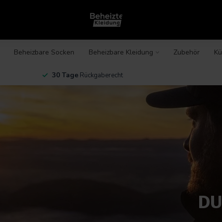
Beheizbare Socken
Beheizbare Kleidung
Zubehör
Kü
30 Tage
Rückgaberecht
DU