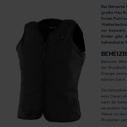
Bei Beheizte
große Heizfl
Ihrem Pullov
Wetterbeding
zur Auswahl,
finden gibt,
beheizbarer 
BEHEIZ
Beheizte Weste
der Brustkorb
Energie verso
können Sie in
Die beheizbar
eine Dauer vo
kann die behe
verändern: ho
Weise ist die
Produkten ver