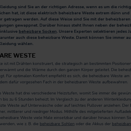
 Kleidung sind Sie an der richtigen Adresse, wenn es um die rich
ächen hat, ist diese elektrisch beheizbare Weste extrem dünn und
er getragen werden. Auf diese Weise sind Sie mit der beheizbare
ungen gewappnet. Darüber hinaus steht Ihnen neben der beheizb
 inklusive
beheizbare Socken
. Unsere Experten selektieren jedes J
 darunter auch diese beheizbare Weste. Damit können Sie immer a
Kleidung wählen.
BARE WESTE
 ist mit Drähten konstruiert, die strategisch an bestimmten Positione
 erwärmt und die Wärme durch den ganzen Körper geleitet. Die behei
rgt. Für optimalen Komfort empfiehlt es sich, die beheizbare Weste
 dem dafür vorgesehen Fach in der beheizbaren Weste aufbewahren.
e Weste hat drei verschiedene Heizstufen, womit Sie immer die gewü
n bis zu 6 Stunden beheizt. Im Vergleich zu der anderen Winterkleidun
izte Weste auf Unterwäsche oder auf leichtes Pullover anziehen. Der
her, mittlerer und niedriger Modus. Mithilfe des mitgelieferten Aufl
 beheizbare Weste viele Male einsetzbar und darüber hinaus können 
wenden, wie z. B. die
beheizbare Sohlen
oder die Akkus der
beheizba