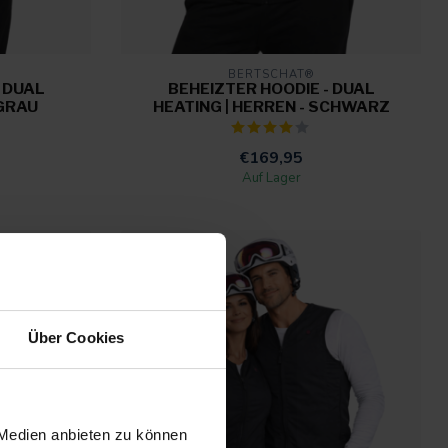
BERTSCHAT®
 DUAL
BEHEIZTER HOODIE - DUAL
 GRAU
HEATING | HERREN - SCHWARZ
€169,95
Auf Lager
Über Cookies
 Medien anbieten zu können