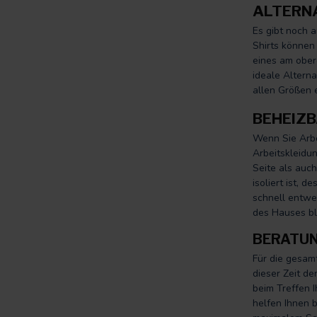
ALTERNA
Es gibt noch 
Shirts können 
eines am ober
ideale Alterna
allen Größen e
BEHEIZ
Wenn Sie Arbe
Arbeitskleidu
Seite als auch
isoliert ist, 
schnell entwei
des Hauses bl
BERATUN
Für die gesamt
dieser Zeit d
beim Treffen 
helfen Ihnen b