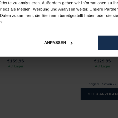
Website zu analysieren. Außerdem geben wir Informationen zu I
r soziale Medien, Werbung und Analysen weiter. Unsere Partner
 Daten zusammen, die Sie ihnen bereitgestellt haben oder die s
n.
BERTSCHAT®
BERTSCHAT®
ER HOODIE PRO | HERREN
BEHEIZTER HOODIE PRO 
ANPASSEN
- GRAU
SCHWARZ
€159,95
€129,95
Auf Lager
Auf Lager
Zeige
1
-
12
von 27
MEHR ANZEIGEN