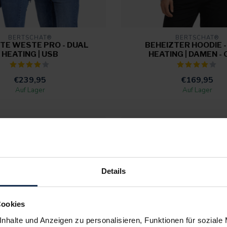
BERTSCHAT®
BERTSCHAT®
TE WESTE PRO - DUAL
BEHEIZTER HOODIE -
HEATING | USB
HEATING | DAMEN -
€239,95
€169,95
Auf Lager
Auf Lager
Details
Cookies
nhalte und Anzeigen zu personalisieren, Funktionen für soziale