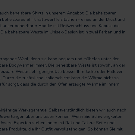
 auch
beheizbare Shirts
in unserem Angebot. Die beheizbaren
 beheizbares Shirt hat zwei Heizflächen - eines an der Brust und
 unser beheizbarer Hoodie mit Reißverschluss und Kapuze die
. Die beheizbare Weste im Unisex-Design ist in zwei Farben und in
orragende Wahl, denn sie kann bequem und mühelos unter der
zbare Bodywarmer immer. Die beheizbare Weste ist sowohl an der
heizbare Weste sehr geeignet. Je besser Ihre Jacke oder Pullover
n. Durch die zusätzliche Isolierschicht kann die Wärme nicht so
 dafür sorgt, dass die durch den Ofen erzeugte Wärme im Innern
einjährige Werksgarantie. Selbstverständlich bieten wir auch nach
en Bewertungen über uns lesen können. Wenn Sie Schwierigkeiten
Unsere Experten stehen Ihnen mit Rat und Tat zur Seite und
bare Produkte, die Ihr Outfit vervollständigen. So können Sie mit