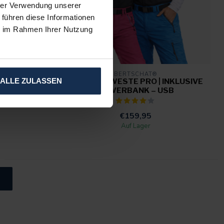
hrer Verwendung unserer
 führen diese Informationen
ie im Rahmen Ihrer Nutzung
BERTSCHAT®
| DAMEN -
BEHEIZTE WESTE PRO | INKLUSIVE
ALLE ZULASSEN
POWERBANK – USB
€159,95
Auf Lager