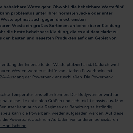
tige beheizbare Weste geht. Obwohl die beheizbare Weste fünf
 kann problemlos unter Ihrer normalen Jacke oder unter
n Weste optimal auch gegen die extremsten
aren Weste ein großes Sortiment an beheizbarer Kleidung
ahr die beste beheizbare Kleidung, die es auf dem Markt zu
us den besten und neuesten Produkten auf dem Gebiet von
n entlang der Innenseite der Weste platziert sind. Dadurch wird
zbaren Westen werden mithilfe von starken Powerbanks mit
 am 2A-Ausgang der Powerbank anzuschließen. Die Powerbank
nschte Temperatur einstellen können. Der Bodywarmer wird für
g hat diese die optimalen Größen und sieht nicht massiv aus. Man
 Benutzer kann auch die Regimes der Beheizung selbständig
adekabels kann die Powerbank wieder aufgeladen werden. Auf diese
Sie die Powerbank auch zum Aufladen von anderen beheizbaren
re Handschuhe
.