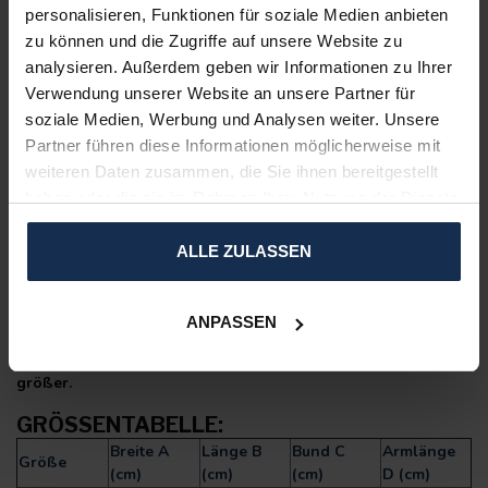
Farbe: Hellgrau, Schwarz, Blau, Burgund und Beige
personalisieren, Funktionen für soziale Medien anbieten
zu können und die Zugriffe auf unsere Website zu
Material & Pflegehinweise
analysieren. Außerdem geben wir Informationen zu Ihrer
100% Polyester
Verwendung unserer Website an unsere Partner für
Handwäsche
soziale Medien, Werbung und Analysen weiter. Unsere
Technische Details
Partner führen diese Informationen möglicherweise mit
weiteren Daten zusammen, die Sie ihnen bereitgestellt
Powerbank (10000mAh, 5V)
haben oder die sie im Rahmen Ihrer Nutzung der Dienste
Gewicht: 175g
gesammelt haben.
Lieferumfang
ALLE ZULASSEN
1x Hoodie
2x Akkus 10000 oder 20000 mAh powerbank
Bedienungsanleitung
ANPASSEN
Der Artikel fällt kleiner aus, daher empfehlen wir eine Größe
größer.
GRÖSSENTABELLE:
Breite A
Länge B
Bund C
Armlänge
Größe
(cm)
(cm)
(cm)
D (cm)