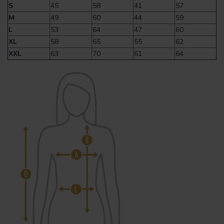
S
45
58
41
57
M
49
60
44
59
L
53
64
47
60
XL
58
65
55
62
XXL
63
70
61
64