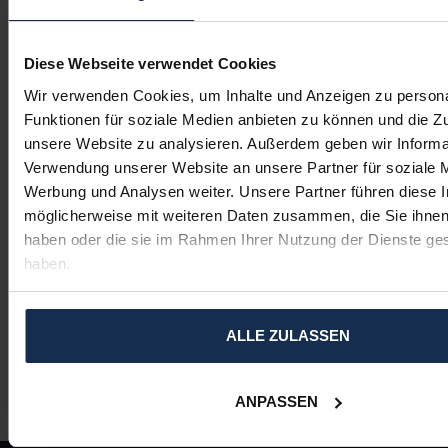
Wie bleiben Sie bei (extremer) Kälte warm? So
verhindern Sie kalte Hände und Füße
Diese Webseite verwendet Cookies
Wir verwenden Cookies, um Inhalte und Anzeigen zu persona
SCHLAGWORTE
Funktionen für soziale Medien anbieten zu können und die Zug
unsere Website zu analysieren. Außerdem geben wir Informat
NEWSLETTER
Verwendung unserer Website an unsere Partner für soziale 
Werbung und Analysen weiter. Unsere Partner führen diese 
Abonnieren Sie unsere Newsletters, um sich über unsere
möglicherweise mit weiteren Daten zusammen, die Sie ihnen 
neuesten Entwicklungen und Sonderangebote zu
haben oder die sie im Rahmen Ihrer Nutzung der Dienste g
informieren.
haben.
ABONNIEREN
ALLE ZULASSEN
ANPASSEN