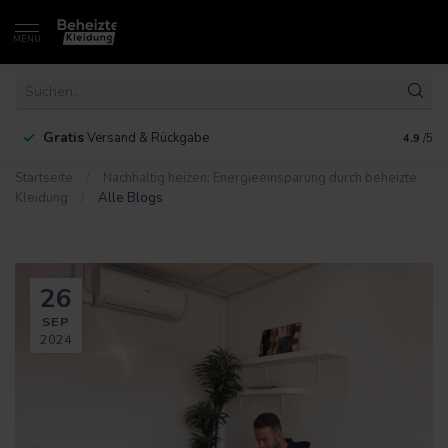
MENU
Gratis
30 Ta
Versand & Rückgabe
4.9
/5
Startseite
/
Nachhaltig heizen: Energieeinsparung durch beheizte
Kleidung
/
Alle Blogs
26
SEP
2024