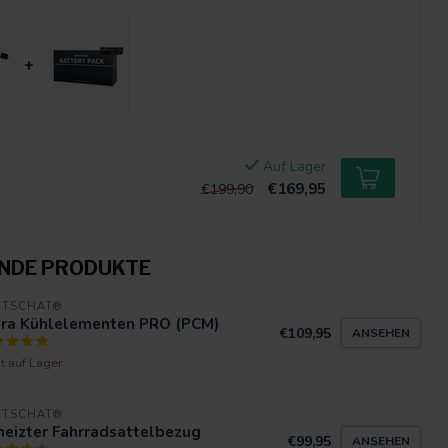
+
Auf Lager
€169,95
€199,90
NDE PRODUKTE
RTSCHAT®
tra Kühlelementen PRO (PCM)
€109,95
ANSEHEN
t auf Lager
RTSCHAT®
heizter Fahrradsattelbezug
€99,95
ANSEHEN