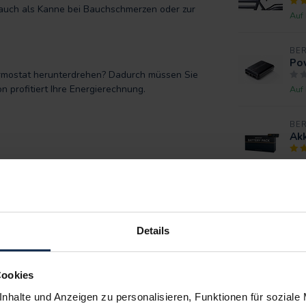
 auch als Kanne bei Bauchschmerzen oder zur
Auf
BE
Pow
ermostat herunterdrehen? Dadurch müssen Sie
profitiert Ihre Energierechnung.
Auf
BE
Ak
Auf
 Muskelschmerzen helfen
Details
Cookies
nhalte und Anzeigen zu personalisieren, Funktionen für soziale