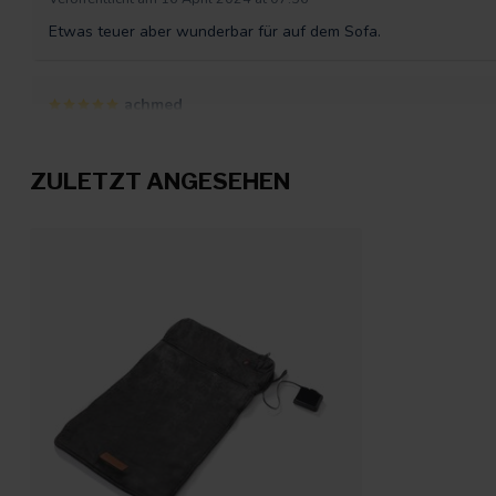
Etwas teuer aber wunderbar für auf dem Sofa.
achmed
Veröffentlicht am 21 März 2024 at 09:05
Perfektes Kissen, lange Wärmedauer und günstiger als andere 
ZULETZT ANGESEHEN
Erike Himmel
Veröffentlicht am 7 November 2023 at 15:34
Das Kissen ist echt toll. Super flexibel
Jörn
Veröffentlicht am 28 September 2023 at 13:47
Toll