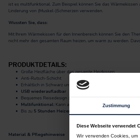
ist es multifunktional. Zum Beispiel können Sie das Wärmekissen
Linderung von (Muskel-)Schmerzen verwenden.
Wussten Sie, dass:
Mit Ihrem Wärmekissen für den Innenbereich können Sie den Th
nicht mehr den gesamten Raum heizen, um warm zu werden. Davon 
PRODUKTDETAILS:
Große Heizfläche über das gesamte Heizkissen
Anti-Rutsch-Schicht
Erhältlich in Schwarz und Grün
USB wiederaufladbar
Bequemes Reisedesign zum Tragen: Rollbar
Multifunktional:
Kann auch bei Magenverstimmungen oder
Zustimmung
Bis zu
5 Stunden Heizen
möglich
Diese Webseite verwendet 
Material & Pflegehinweise
Wir verwenden Cookies, um I