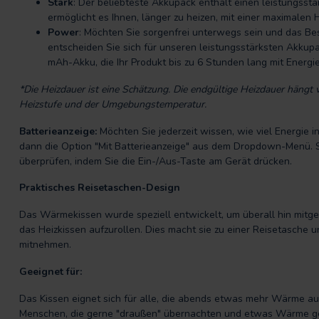
Stark
: Der beliebteste Akkupack enthält einen leistungsst
ermöglicht es Ihnen, länger zu heizen, mit einer maximalen 
Power
: Möchten Sie sorgenfrei unterwegs sein und das B
entscheiden Sie sich für unseren leistungsstärksten Akkupa
mAh-Akku, die Ihr Produkt bis zu 6 Stunden lang mit Energie
*Die Heizdauer ist eine Schätzung. Die endgültige Heizdauer hängt
Heizstufe und der Umgebungstemperatur.
Batterieanzeige:
Möchten Sie jederzeit wissen, wie viel Energie i
dann die Option "Mit Batterieanzeige" aus dem Dropdown-Menü. Si
überprüfen, indem Sie die Ein-/Aus-Taste am Gerät drücken.
Praktisches Reisetaschen-Design
Das Wärmekissen wurde speziell entwickelt, um überall hin mitg
das Heizkissen aufzurollen. Dies macht sie zu einer Reisetasche 
mitnehmen.
Geeignet für:
Das Kissen eignet sich für alle, die abends etwas mehr Wärme a
Menschen, die gerne "draußen" übernachten und etwas Wärme ge