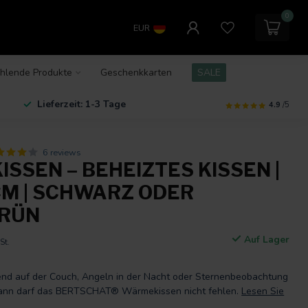
0
EUR
hlende Produkte
Geschenkkarten
SALE
Lieferzeit: 1-3 Tage
4.9
/5
6 reviews
SSEN – BEHEIZTES KISSEN |
 CM | SCHWARZ ODER
RÜN
Auf Lager
St.
end auf der Couch, Angeln in der Nacht oder Sternenbeobachtung
Dann darf das BERTSCHAT® Wärmekissen nicht fehlen.
Lesen Sie