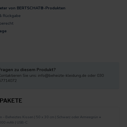
bieter von BERTSCHAT®-Produkten
& Rückgabe
berecht
Tage
Fragen zu diesem Produkt?
Kontaktieren Sie uns:
info@beheizte-kleidung.de
oder 030
57714072
PAKETE
 – Beheiztes Kissen | 50 x 30 cm | Schwarz oder Armeegrün
+
000 mAh | USB-C