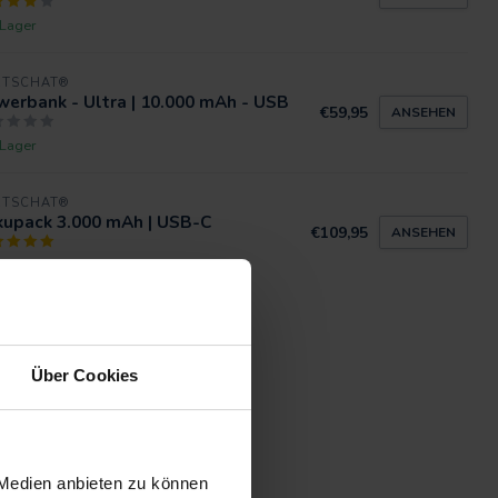
 Lager
RTSCHAT®
erbank - Ultra | 10.000 mAh - USB
€59,95
ANSEHEN
 Lager
RTSCHAT®
kupack 3.000 mAh | USB-C
€109,95
ANSEHEN
 Lager
Über Cookies
 Medien anbieten zu können