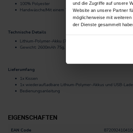
und die Zugriffe auf unsere 
100% Polyester
Handwäsche/Mit einem Tuch reinigen
Website an unsere Partner fü
möglicherweise mit weiteren
der Dienste gesammelt habe
Technische Details
Lithium-Polymer-Akku (7.4V, 2600mAh, 19,24Wh), (7.4V, 
Gewicht: 2600mAh 75g, 3000mAh 102g, 3800mAh 115g
Lieferumfang
1x Kissen
1x wiederaufladbare Lithium-Polymer-Akkus und USB-Lade
Bedienungsanleitung
EIGENSCHAFTEN
EAN Code
872092410410