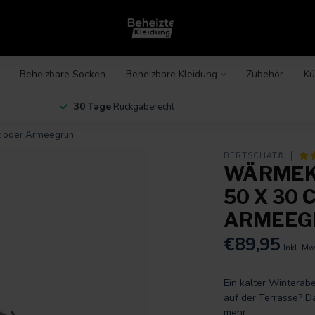
Beheizbare Socken
Beheizbare Kleidung
Zubehör
Kü
30 Tage
Rückgaberecht
rz oder Armeegrün
BERTSCHAT®
WÄRMEKI
50 X 30
ARMEEG
€89,95
Inkl. Mw
Ein kalter Winterab
auf der Terrasse? 
mehr
.