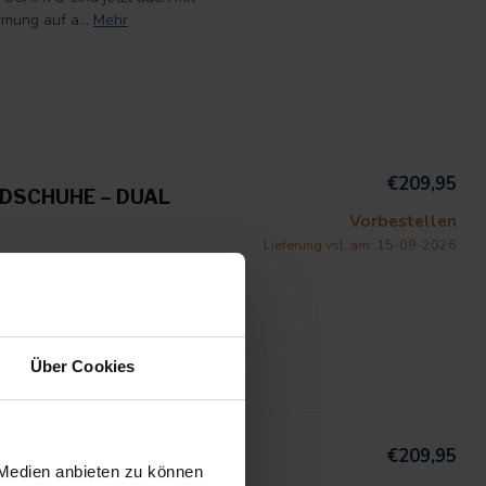
mung auf a...
Mehr
€209,95
DSCHUHE – DUAL
Vorbestellen
Lieferung vsl. am: 15-09-2026
schuhe – Dual Heating wurden
nd volle ...
Mehr
Über Cookies
€209,95
DUAL HEATING
 Medien anbieten zu können