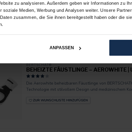
Website zu analysieren. Außerdem geben wir Informationen zu I
Die BERTSCHAT® Beheizten Fäustlinge – Aerowhite Dua
r soziale Medien, Werbung und Analysen weiter. Unsere Partner
modernste Heiztechnologie mit einem leichten, sportlich
 Daten zusammen, die Sie ihnen bereitgestellt haben oder die s
n.
ZUR WUNSCHLISTE HINZUFÜGEN
ANPASSEN
BERTSCHAT®
BEHEIZTE FÄUSTLINGE – AEROWHITE |
Die Aerowhite beheizbaren Fäustlinge von BERTSCHAT® 
Technologie mit stilvollem Design und medizinischem Ko
ZUR WUNSCHLISTE HINZUFÜGEN