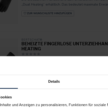
„Dual Heating“ erhältlich. Das bedeutet maximale Erwär
ZUR WUNSCHLISTE HINZUFÜGEN
BERTSCHAT®
BEHEIZTE FINGERLOSE UNTERZIEHHAN
HEATING
Die BERTSCHAT® Beheizten Fingerlosen Unterziehhand
für Situationen entwickelt, in denen maximale Präzision u
ZUR WUNSCHLISTE HINZUFÜGEN
Details
Cookies
BERTSCHAT®
BEHEIZTE FÄUSTLINGE – AEROWHITE 
nhalte und Anzeigen zu personalisieren, Funktionen für soziale