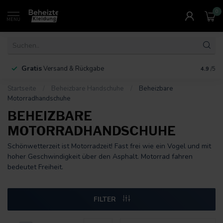
0
MENU
Gratis
30 Ta
Versand & Rückgabe
4.9
/5
Startseite
/
Beheizbare Handschuhe
/
Beheizbare
Motorradhandschuhe
BEHEIZBARE
MOTORRADHANDSCHUHE
Schönwetterzeit ist Motorradzeit! Fast frei wie ein Vogel und mit
hoher Geschwindigkeit über den Asphalt. Motorrad fahren
bedeutet Freiheit.
FILTER