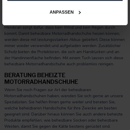
auch die Handinnenfläche. Beide Funktionen lassen sich in 3
verschiedene Heizstufen einstellen. Beheizbare
ANPASSEN
Motorradhandschuhe sind zudem mit Protektoren ausgestatte,
dies bietet zusätzlichen Schutz. Die Wind- und Wasserdichte
Membran sorgt dafür, dass kein Wind und kein Regen durch
kommt. Damit beheizbare Motorradhandschuhe heizen können,
werden diese mit leistungsstarken Akkus geliefert. Diese können
immer wieder verwendet und aufgeladen werden. Zusätzlicher
Schutz bieten die Protektoren, die sich am Handrücken und an
der Handinnenfläche befinden. Mit einem Tuch lassen sich diese
beheizbare Motorradhandschuhe auch problemlos reinigen.
BERATUNG BEHEIZTE
MOTORRADHANDSCHUHE
Wenn Sie noch Fragen zur Art der beheizbaren
Motorradhandschuhen haben, wenden Sie sich gerne an unsere
Spezialisten. Sie helfen Ihnen gerne weiter und beraten Sie,
welche beheizbaren Handschuhe für Ihre Zwecke am besten
geeignet sind. Darüber hinaus können Sie auch andere beheizte
Produkte empfehlen, wie beheizbare Socken oder beheizbare
Westen, damit Sie gegen die Kälte bestens gerüstet sind.