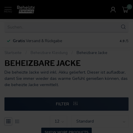
0
MENU
Gratis
30 Ta
Versand & Rückgabe
4.9
/5
Startseite
/
Beheizbare Kleidung
/
Beheizbare Jacke
BEHEIZBARE JACKE
Die beheizte Jacke wird inkl. Akku geliefert. Dieser ist aufladbar,
damit Sie immer wieder das warme Gefühl genießen können, das
die beheizte Jacke vermittelt.
FILTER
SHOW MORE PRODUCTS