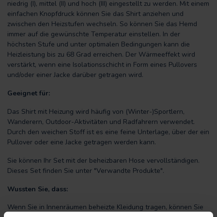
niedrig (I), mittel (II) und hoch (III) eingestellt zu werden. Mit einem
einfachen Knopfdruck können Sie das Shirt anziehen und
zwischen den Heizstufen wechseln. So können Sie das Hemd
immer auf die gewünschte Temperatur einstellen. In der
höchsten Stufe und unter optimalen Bedingungen kann die
Heizleistung bis zu 68 Grad erreichen. Der Wärmeeffekt wird
verstärkt, wenn eine Isolationsschicht in Form eines Pullovers
und/oder einer Jacke darüber getragen wird.
Geeignet für:
Das Shirt mit Heizung wird häufig von (Winter-)Sportlern,
Wanderern, Outdoor-Aktivitäten und Radfahrern verwendet.
Durch den weichen Stoff ist es eine feine Unterlage, über der ein
Pullover oder eine Jacke getragen werden kann.
Sie können Ihr Set mit der beheizbaren Hose vervollständigen.
Dieses Set finden Sie unter "Verwandte Produkte".
Wussten Sie, dass:
Wenn Sie in Innenräumen beheizte Kleidung tragen, können Sie