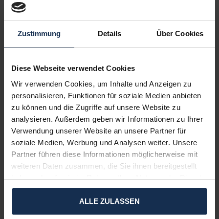
den Thermostat herunterdrehen? Dadurch müssen Sie nicht mehr
den gesamten Raum heizen. Davon profitiert Ihre
Energierechnung.
Zustimmung
Details
Über Cookies
Sind Sie auf der Suche nach einem beheizbaren Hoodie oder
einer Jacke?
Schauen Sie sich unsere Kategorie an:
Beheizte
Weste
Diese Webseite verwendet Cookies
Größentabelle:
Wir verwenden Cookies, um Inhalte und Anzeigen zu
personalisieren, Funktionen für soziale Medien anbieten
Hinweis: Das Shirt fällt kleiner aus. Nehmen Sie eine Größe
größer.
zu können und die Zugriffe auf unsere Website zu
analysieren. Außerdem geben wir Informationen zu Ihrer
Verwendung unserer Website an unsere Partner für
soziale Medien, Werbung und Analysen weiter. Unsere
Partner führen diese Informationen möglicherweise mit
weiteren Daten zusammen, die Sie ihnen bereitgestellt
haben oder die sie im Rahmen Ihrer Nutzung der Dienste
gesammelt haben.
ALLE ZULASSEN