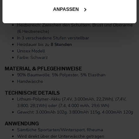
ANPASSEN
PRODUKTDETAILS
Heizbereich: Zwischen den Schultern, Brust und Oberarme
(6 Heizbereiche)
In 3 verschiedene Stufen verstellbar
Heizdauer bis zu
8 Stunden
Unisex Modell
Farbe: Schwarz
MATERIAL & PFLEGEHINWEISE
90% Baumwolle, 5% Polyester, 5% Elasthan
Handwäsche
TECHNISCHE DETAILS
Lithium-Polymer-Akku (7,4V, 3.000mAh, 22,2Wh), (7,4V,
3.800, 28,1Wh) oder (7,4, 4.000 mAh, 29,6 Wh)
Gewicht: 3.000mAh 102g, 3.800mAh 115g, 4.000mAh 120g
ANWENDUNG
Sämtliche Sportarten/Wintersport, Rheuma
Wird direkt über der Unterwäsche getragen