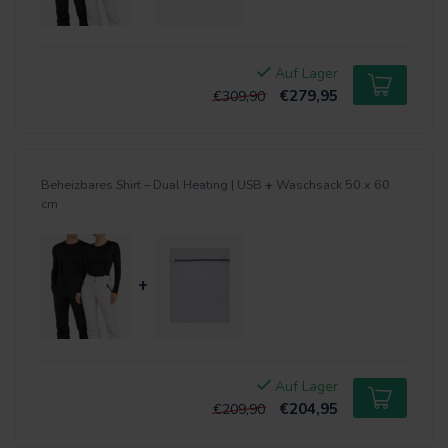
Auf Lager
€279,95
€309,90
Beheizbares Shirt – Dual Heating | USB
+
Waschsack 50 x 60
cm
+
Auf Lager
€204,95
€209,90