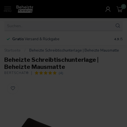
0
MENU
Gratis
30 Ta
Versand & Rückgabe
4.9
/5
Startseite
/
Beheizte Schreibtischunterlage | Beheizte Mausmatte
Beheizte Schreibtischunterlage |
Beheizte Mausmatte
(4)
BERTSCHAT®