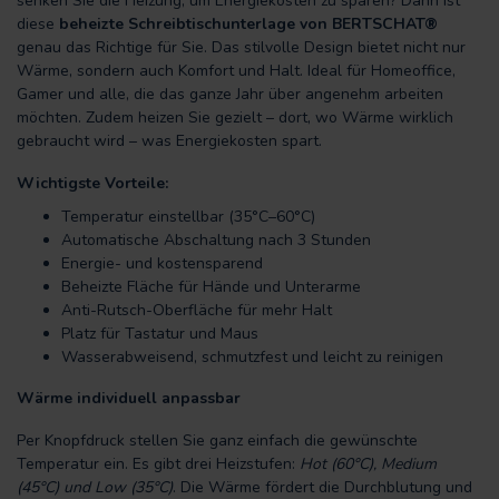
senken Sie die Heizung, um Energiekosten zu sparen? Dann ist
diese
beheizte Schreibtischunterlage von BERTSCHAT®
genau das Richtige für Sie. Das stilvolle Design bietet nicht nur
Wärme, sondern auch Komfort und Halt. Ideal für Homeoffice,
Gamer und alle, die das ganze Jahr über angenehm arbeiten
möchten. Zudem heizen Sie gezielt – dort, wo Wärme wirklich
gebraucht wird – was Energiekosten spart.
Wichtigste Vorteile:
Temperatur einstellbar (35°C–60°C)
Automatische Abschaltung nach 3 Stunden
Energie- und kostensparend
Beheizte Fläche für Hände und Unterarme
Anti-Rutsch-Oberfläche für mehr Halt
Platz für Tastatur und Maus
Wasserabweisend, schmutzfest und leicht zu reinigen
Wärme individuell anpassbar
Per Knopfdruck stellen Sie ganz einfach die gewünschte
Temperatur ein. Es gibt drei Heizstufen:
Hot (60°C), Medium
(45°C) und Low (35°C)
. Die Wärme fördert die Durchblutung und