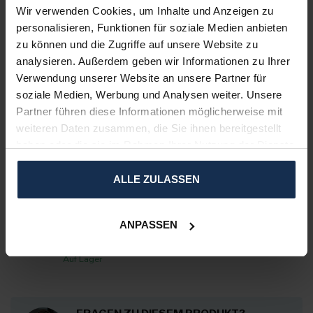
Wir verwenden Cookies, um Inhalte und Anzeigen zu
BEWERTUNGEN
personalisieren, Funktionen für soziale Medien anbieten
zu können und die Zugriffe auf unsere Website zu
analysieren. Außerdem geben wir Informationen zu Ihrer
ERGÄNZENDE PRODUKTE
Verwendung unserer Website an unsere Partner für
soziale Medien, Werbung und Analysen weiter. Unsere
BERTSCHAT®
Partner führen diese Informationen möglicherweise mit
Elektrische
Unterziehhandschuhe PRO -
weiteren Daten zusammen, die Sie ihnen bereitgestellt
€189,95
Dual Heating | USB
haben oder die sie im Rahmen Ihrer Nutzung der Dienste
gesammelt haben.
Auf Lager
ALLE ZULASSEN
BERTSCHAT®
Fingerlose Unterhandschuhe –
Beheizte Unterziehhandschuhe |
ANPASSEN
€159,95
Jagd & Sport | USB-C
Auf Lager