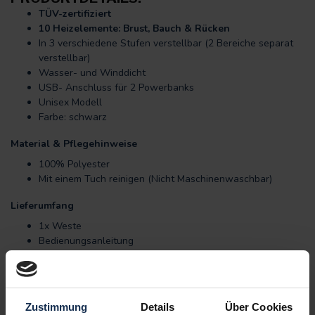
TÜV-zertifiziert
10 Heizelemente: Brust, Bauch & Rücken
In 3 verschiedene Stufen verstellbar (2 Bereiche separat
verstellbar)
Wasser- und Winddicht
USB- Anschluss für 2 Powerbanks
Unisex Modell
Farbe: schwarz
Material & Pflegehinweise
100% Polyester
Mit einem Tuch reinigen (Nicht Maschinenwaschbar)
Lieferumfang
1x Weste
Bedienungsanleitung
EIGENSCHAFTEN
Zustimmung
Details
Über Cookies