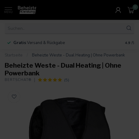
0
MENU
Gratis
30 Ta
Versand & Rückgabe
4.9
/5
Startseite
/
Beheizte Weste - Dual Heating | Ohne Powerbank
Beheizte Weste - Dual Heating | Ohne
Powerbank
(5)
BERTSCHAT®