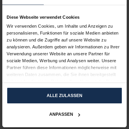
BEWERTUNGEN
Diese Webseite verwendet Cookies
PRODUKTPAKETE
Wir verwenden Cookies, um Inhalte und Anzeigen zu
personalisieren, Funktionen für soziale Medien anbieten
zu können und die Zugriffe auf unsere Website zu
Beheizte Weste - Dual Heating | Ohne Powerbank
+
Waschsack
50 x 60 cm
analysieren. Außerdem geben wir Informationen zu Ihrer
Verwendung unserer Website an unsere Partner für
soziale Medien, Werbung und Analysen weiter. Unsere
Partner führen diese Informationen möglicherweise mit
+
weiteren Daten zusammen, die Sie ihnen bereitgestellt
haben oder die sie im Rahmen Ihrer Nutzung der Dienste
gesammelt haben.
ALLE ZULASSEN
Auf Lager
€124,95
€129,90
ANPASSEN