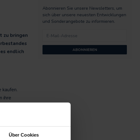
Abonnieren Sie unsere Newsletters, um
sich über unsere neuesten Entwicklungen
und Sonderangebote zu informieren.
t zu bringen
erbestandes
ABONNIEREN
 es endlich
e kaufen.
n ihre
Über Cookies
ganisiert,