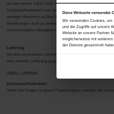
um den ersten 3.800-mAh-Akku zusammen mit den beheizbaren
Kundenzufriedenheit und -kontakt oft zurückgefahren werden, 
Diese Webseite verwendet 
weniger Menschen ins Büro gehen, glauben wir bei BERTSCHA
Wir verwenden Cookies, um I
Beziehungen, auch zu unseren Botschaftern. Dies ist ein Zei
und die Zugriffe auf unsere 
eine persönliche Übergabe ist eine perfekte Möglichkeit, gena
Website an unsere Partner fü
möglicherweise mit weiteren
der Dienste gesammelt habe
Liefertag:
Um dies zu erreichen, schickten wir einen Kollegen in unser
eine schnelle Lieferung zu gewährleisten, hatten wir alles im 
Video - Liefertag
Kundenzufriedenheit:
Wenn Sie Fragen zu einem Produkt haben, wenden Sie sich b