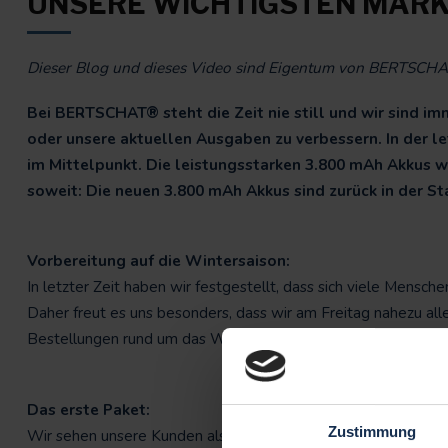
UNSERE WICHTIGSTEN MAR
Dieser Blog und dieses Video sind Eigentum von BERTSCHAT.
Bei BERTSCHAT® steht die Zeit nie still und wir sind i
oder unsere aktuellen Ausgaben zu verbessern. In der 
im Mittelpunkt. Die leistungsstarken 3.800 mAh Akkus wu
soweit: Die neuen 3.800 mAh Akkus sind zurück in der St
Vorbereitung auf die Wintersaison:
In letzter Zeit haben wir festgestellt, dass sich viele Mensc
Daher freut es uns besonders, dass wir am Freitag nahezu al
Bestellungen rund um das Wochenende des 12. Oktober erha
Das erste Paket:
Zustimmung
Wir sehen unsere Kunden als unsere wichtigsten Markenbotsc