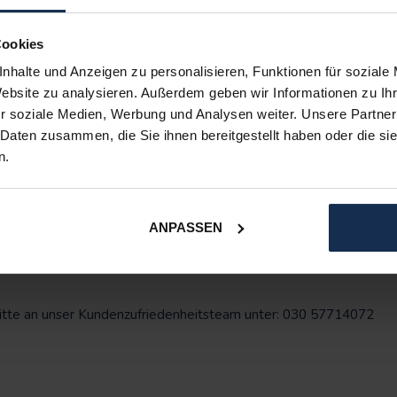
 Handschuhen an einen Botschafter zu übergeben. In einer Zeit,
Termine meist online stattfinden, Online-Shopping die Normalität
Cookies
T® an die Kraft des persönlichen Kontakts und der persönlichen
nhalte und Anzeigen zu personalisieren, Funktionen für soziale
chen der Wertschätzung, die wir unseren Botschaftern gerne zurüc
Website zu analysieren. Außerdem geben wir Informationen zu I
u das zu tun.
r soziale Medien, Werbung und Analysen weiter. Unsere Partner
 Daten zusammen, die Sie ihnen bereitgestellt haben oder die s
n.
 Lager, wo der Container mit den Lagerbeständen entladen werden 
Griff. Schauen Sie sich das Video der Lieferung unten an:
ANPASSEN
itte an unser Kundenzufriedenheitsteam unter: 030 57714072