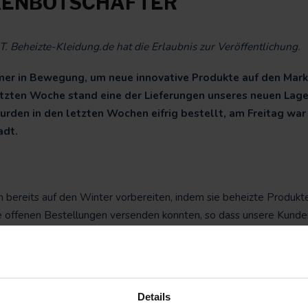
KENBOTSCHAFTER
 Beheizte-Kleidung.de hat die Erlaubnis zur Veröffentlichung.
mmer in Bewegung, um neue innovative Produkte auf den Mark
letzten Woche stand eine der Lieferungen unseres neuen Lag
rden in den letzten Wochen eifrig bestellt, am Freitag war
adt.
hen bereits auf den Winter vorbereiten, indem sie beheizte Produkt
le offenen Bestellungen versenden konnten, so dass unsere Kunde
lten konnten.
Details
hafter. Aus diesem Grund haben wir kurzerhand eine Kampagne or