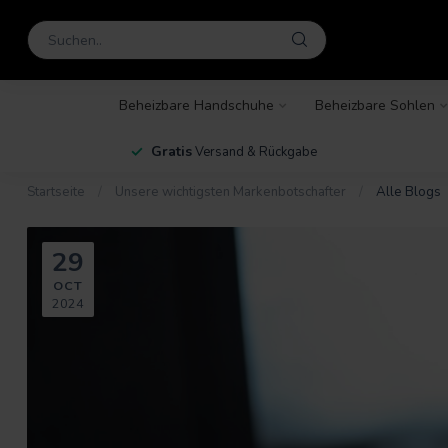
Beheizbare Handschuhe
Beheizbare Sohlen
en
Gratis
Versand & Rückgabe
Startseite
/
Unsere wichtigsten Markenbotschafter
/
Alle Blogs
29
OCT
2024