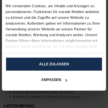
Kabellos
Verbesserte Komfort-Design-Sohle
Wir verwenden Cookies, um Inhalte und Anzeigen zu
Temperatur Sensor für ein optimales Fußklima
personalisieren, Funktionen für soziale Medien anbieten
Unisex Modell
zu können und die Zugriffe auf unsere Website zu
Limitierte Auflage - hoher Isolationswert
analysieren. Außerdem geben wir Informationen zu Ihrer
Farbe: Grau/Schwarz
Verwendung unserer Website an unsere Partner für
MATERIAL & PFLEGEHINWEISE
soziale Medien, Werbung und Analysen weiter. Unsere
70% Plastik, 20% Polyester, 10% Gummi
Partner führen diese Informationen möglicherweise mit
Mit einem Tuch reinigen
weiteren Daten zusammen, die Sie ihnen bereitgestellt
haben oder die sie im Rahmen Ihrer Nutzung der Dienste
TECHNISCHE DETAILS
Integrierter Lithium-Polymer-Akku (3,7V, 2200 oder 3200
gesammelt haben.
mAh)
ALLE ZULASSEN
Abmessung Sohle: Zehenbereich 0,5 cm, Spann 1,2 cm,
Ferse 0,7 cm
Gewicht pro Sohle: Ø 135g
ANPASSEN
ANWENDUNG
Ersetzt die vorhandene Sohle im Schuh
Kommt im isolierten Schuhwerk zum Einsatz
LIEFERUMFANG