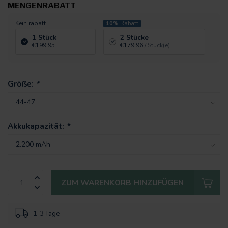
MENGENRABATT
Kein rabatt
10%
Rabatt
1 Stück
2 Stücke
€199,95
€179,96
/ Stück(e)
Größe:
*
Akkukapazität:
*
ZUM WARENKORB HINZUFÜGEN
1-3 Tage