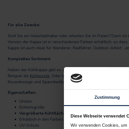
Für alle Zwecke:
Sind Sie ein Naturliebhaber oder arbeiten Sie im Freien? Dann is
Version der Kappe ist in verschiedenen Farben erhältlich, so dass 
Kappe ist auch ideal für Wanderer, Radfahrer, Outdoor-Arbeit , 
Komplettes Sortiment
Neben der Kühlkappe gibt es auch andere
Kühlende Produkte
, di
Beispiel die
Kühlweste
. Oder leiden Sie unter lauen Nächten? Da
Kissenbezüge und Spannbettlaken auf der Kategorie Seite Kühlp
Eigenschaften:
Zustimmung
Unisex
Einheitsgröße
Vergrößerte Kühlfläche
Diese Webseite verwendet 
Erhältlich in den Farben: Weiß, Blau, Schwarz, Beige, Oran
UV-Schutz
Wir verwenden Cookies, um I