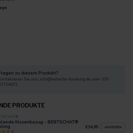
Tage
Fragen zu diesem Produkt?
Kontaktieren Sie uns:
info@beheizte-kleidung.de
oder 030
57714072
NDE PRODUKTE
RTSCHAT®
hlende Kissenbezug - BERTSCHAT®
oling
€34,95
ANSEHEN