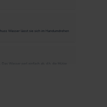
Schuss Wasser lässt sie sich im Handumdrehen
. Das Wasser perl einfach ab, d.h. die Mütze
. Das Wasser perl einfach ab, d.h. die Mütze