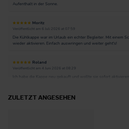
Aufenthalt in der Sonne.
Moritz
Veröffentlicht am 6 Juli 2026 at 07:59
Die Kühlkappe war im Urlaub ein echter Begleiter. Mit einem 
wieder aktivieren. Einfach auswringen und weiter geht's!
Roland
Veröffentlicht am 4 Juni 2026 at 08:29
Ich habe die Kappe neu gekauft und wollte sie sofort aktivieren
wird nicht nass. So kann sich das nicht aktivieren!
ZULETZT ANGESEHEN
Roland
Veröffentlicht am 4 Juni 2026 at 08:26
Ich habe die Kappe neu gekauft und wollte sie sofort aktivieren
wird nicht nass. So kann sich das nicht aktivieren!