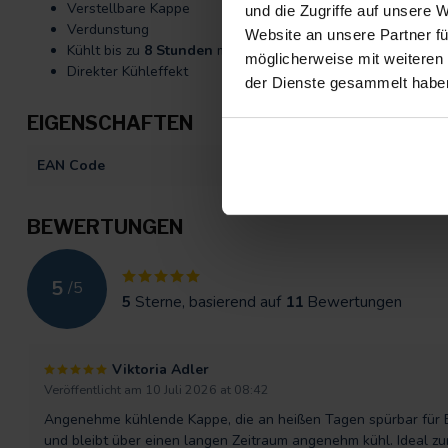
Verstellbare Kappe
und die Zugriffe auf unsere 
Verdunstung
Website an unsere Partner fü
Kühlt bis zu
8 Stunden
mit einer einzigen Ladung
möglicherweise mit weiteren
Direkter Kühleffekt
der Dienste gesammelt habe
EIGENSCHAFTEN
EAN Code
872092410014
BEWERTUNGEN
5
/
5
5
Sterne, basierend auf
11
Bewertungen
Viktoria Adler
Veröffentlicht am 10 Juli 2026 at 08:42
Angenehme kühlende Kappe, die an heißen Tagen spürbar für Erfr
und bleibt über einen langen Zeitraum angenehm kühl. Ideal z