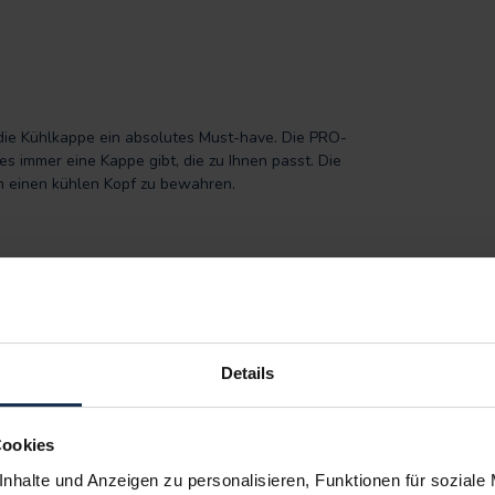
t die Kühlkappe ein absolutes Must-have. Die PRO-
es immer eine Kappe gibt, die zu Ihnen passt. Die
um einen kühlen Kopf zu bewahren.
e sich an heißen Tagen gut nutzen lassen, wie zum
nn werfen Sie einen Blick auf unsere kühlenden
rodukte
.
Details
Cookies
ge und Grau
nhalte und Anzeigen zu personalisieren, Funktionen für soziale