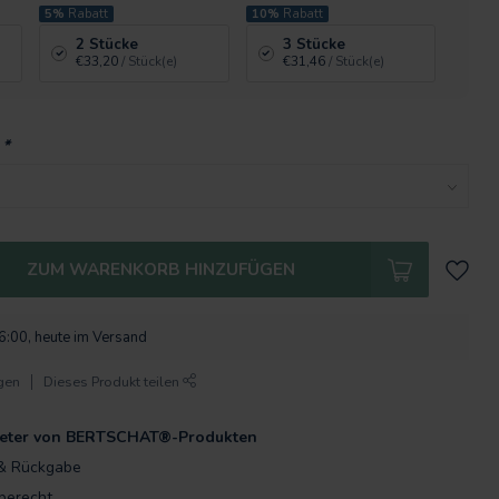
5%
Rabatt
10%
Rabatt
2 Stücke
3 Stücke
€33,20
/ Stück(e)
€31,46
/ Stück(e)
:
*
ZUM WARENKORB HINZUFÜGEN
16:00, heute im Versand
gen
Dieses Produkt teilen
bieter von BERTSCHAT®-Produkten
& Rückgabe
berecht