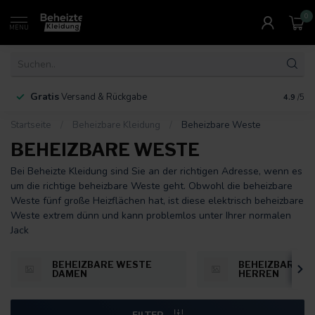
0
MENU
Gratis
30 Ta
Versand & Rückgabe
4.9
/5
Startseite
/
Beheizbare Kleidung
/
Beheizbare Weste
BEHEIZBARE WESTE
Bei Beheizte Kleidung sind Sie an der richtigen Adresse, wenn es
um die richtige beheizbare Weste geht. Obwohl die beheizbare
Weste fünf große Heizflächen hat, ist diese elektrisch beheizbare
Weste extrem dünn und kann problemlos unter Ihrer normalen
Jack
BEHEIZBARE WESTE
BEHEIZBARE W
DAMEN
HERREN