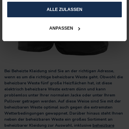
gesammelt haben.
ALLE ZULASSEN
ANPASSEN
Bei Beheizte Kleidung sind Sie an der richtigen Adresse,
wenn es um die richtige beheizbare Weste geht. Obwohl die
beheizbare Weste fünf große Heizflächen hat, ist diese
elektrisch beheizbare Weste extrem dünn und kann
problemlos unter Ihrer normalen Jacke oder unter Ihrem
Pullover getragen werden. Auf diese Weise sind Sie mit der
beheizbaren Weste optimal auch gegen die extremsten
Wetterbedingungen gewappnet. Darüber hinaus steht Ihnen
neben der beheizbaren Weste ein großes Sortiment an
beheizbarer Kleidung zur Auswahl, inklusive
beheizbare