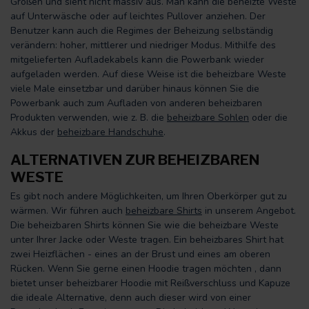
Größen und sieht nicht massiv aus. Man kann die beheizte Weste
auf Unterwäsche oder auf leichtes Pullover anziehen. Der
Benutzer kann auch die Regimes der Beheizung selbständig
verändern: hoher, mittlerer und niedriger Modus. Mithilfe des
mitgelieferten Aufladekabels kann die Powerbank wieder
aufgeladen werden. Auf diese Weise ist die beheizbare Weste
viele Male einsetzbar und darüber hinaus können Sie die
Powerbank auch zum Aufladen von anderen beheizbaren
Produkten verwenden, wie z. B. die
beheizbare Sohlen
oder die
Akkus der
beheizbare Handschuhe
.
ALTERNATIVEN ZUR BEHEIZBAREN
WESTE
Es gibt noch andere Möglichkeiten, um Ihren Oberkörper gut zu
wärmen. Wir führen auch
beheizbare Shirts
in unserem Angebot.
Die beheizbaren Shirts können Sie wie die beheizbare Weste
unter Ihrer Jacke oder Weste tragen. Ein beheizbares Shirt hat
zwei Heizflächen - eines an der Brust und eines am oberen
Rücken. Wenn Sie gerne einen Hoodie tragen möchten , dann
bietet unser beheizbarer Hoodie mit Reißverschluss und Kapuze
die ideale Alternative, denn auch dieser wird von einer